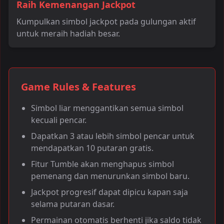
Raih Kemenangan Jackpot
Kumpulkan simbol jackpot pada gulungan aktif
untuk meraih hadiah besar.
Game Rules & Features
Simbol liar menggantikan semua simbol
kecuali pencar.
Dapatkan 3 atau lebih simbol pencar untuk
mendapatkan 10 putaran gratis.
Fitur Tumble akan menghapus simbol
pemenang dan menurunkan simbol baru.
Jackpot progresif dapat dipicu kapan saja
selama putaran dasar.
Permainan otomatis berhenti jika saldo tidak