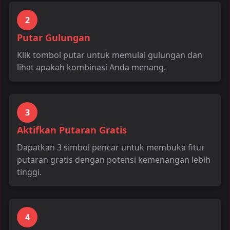
2
Putar Gulungan
Klik tombol putar untuk memulai gulungan dan
lihat apakah kombinasi Anda menang.
3
Aktifkan Putaran Gratis
Dapatkan 3 simbol pencar untuk membuka fitur
putaran gratis dengan potensi kemenangan lebih
tinggi.
4