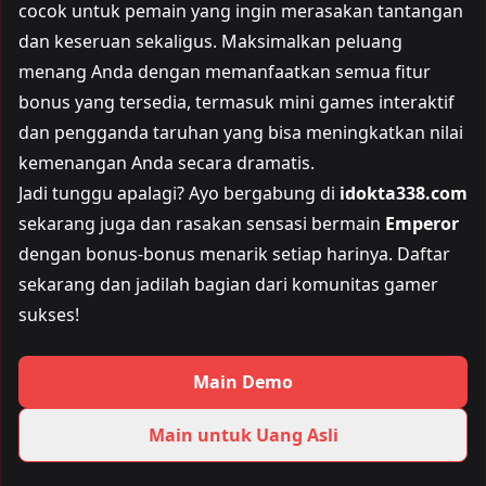
cocok untuk pemain yang ingin merasakan tantangan
dan keseruan sekaligus. Maksimalkan peluang
menang Anda dengan memanfaatkan semua fitur
bonus yang tersedia, termasuk mini games interaktif
dan pengganda taruhan yang bisa meningkatkan nilai
kemenangan Anda secara dramatis.
Jadi tunggu apalagi? Ayo bergabung di
idokta338.com
sekarang juga dan rasakan sensasi bermain
Emperor
dengan bonus-bonus menarik setiap harinya. Daftar
sekarang dan jadilah bagian dari komunitas gamer
sukses!
Main Demo
Main untuk Uang Asli