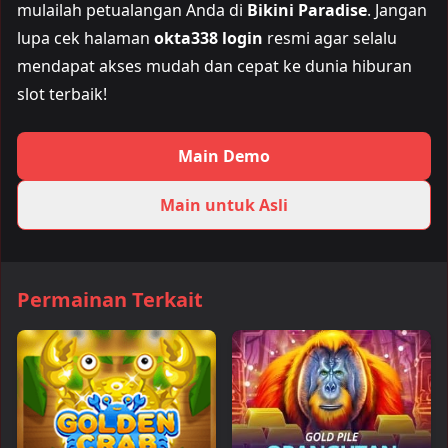
mulailah petualangan Anda di
Bikini Paradise
. Jangan
lupa cek halaman
okta338 login
resmi agar selalu
mendapat akses mudah dan cepat ke dunia hiburan
slot terbaik!
Main Demo
Main untuk Asli
Permainan Terkait