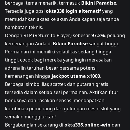
berbagai tema menarik, termasuk
Bikini Paradise
.
Tersedia juga opsi
okta338 login alternatif
yang
memudahkan akses ke akun Anda kapan saja tanpa
hambatan teknis.
Dengan RTP (Return to Player) sebesar
97.2%
, peluang
kemenangan Anda di
Bikini Paradise
sangat tinggi.
Permainan ini memiliki volatilitas sedang hingga
tinggi, cocok bagi mereka yang ingin merasakan
adrenalin taruhan besar bersama potensi
kemenangan hingga
jackpot utama x1000
.
Berbagai simbol liar, scatter, dan putaran gratis
tersedia dalam setiap sesi permainan. Aktifkan fitur
bonusnya dan rasakan sensasi mendapatkan
kombinasi pemenang dari gulungan mesin slot yang
semakin menggiurkan!
Bergabunglah sekarang di
okta338.online -win
dan