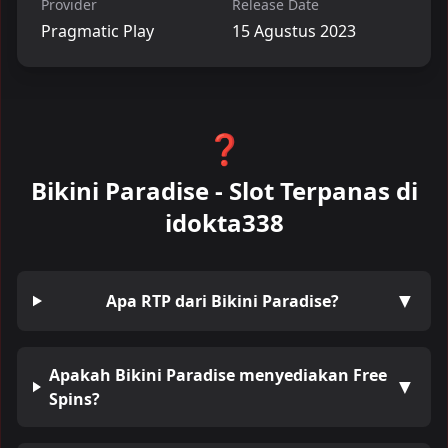
Provider
Release Date
Pragmatic Play
15 Agustus 2023
❓
Bikini Paradise - Slot Terpanas di
idokta338
▼
Apa RTP dari Bikini Paradise?
Apakah Bikini Paradise menyediakan Free
▼
Spins?