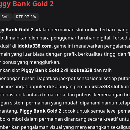
ggy Bank Gold 2
 Soft
RTP 97.2%
gy Bank Gold 2
adalah permainan slot online terbaru yang
ib dimainkan oleh para penggemar taruhan digital. Tersedi
klusif di
idokta338.com
, game ini menawarkan pengalama
main yang luar biasa dengan grafik berkualitas tinggi dan fi
ur bonus yang menggiurkan.
nkan slot
Piggy Bank Gold 2
di
idokta338
dan raih
enangan besar! Dapatkan jackpot sensasional setiap putar
e ini sangat populer di kalangan pemain
okta338 slot
kar
binasi unik antara tema ceria dan potensi kemenangan tin
gan sistem permainan yang mudah dipahami namun tetap
antang,
Piggy Bank Gold 2
cocok untuk semua level pema
bol-simbol dalam permainan dirancang secara kreatif untu
berikan pengalaman visual yang menyenangkan sekaligu