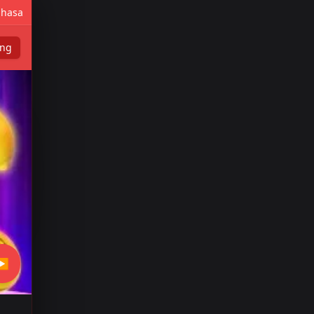
ahasa
ang
▶