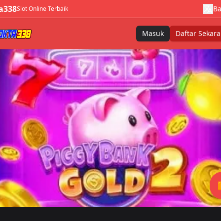
a338
B
Slot Online Terbaik
Masuk
Daftar Sekar