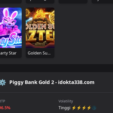
arty Star
Golden Sun Aztec
⚙️
Piggy Bank Gold 2 - idokta338.com
RTP
Volatility
96.5%
Tinggi ⚡⚡⚡⚡🌑