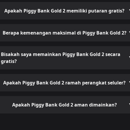
Apakah Piggy Bank Gold 2 memiliki putaran gratis?
Berapa kemenangan maksimal di Piggy Bank Gold 2?
Bisakah saya memainkan Piggy Bank Gold 2 secara
gratis?
Apakah Piggy Bank Gold 2 ramah perangkat seluler?
Apakah Piggy Bank Gold 2 aman dimainkan?