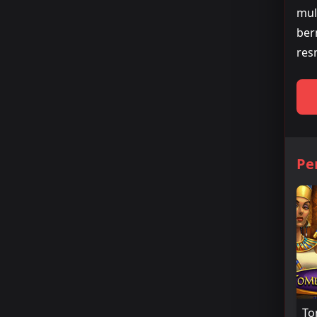
mul
be
res
Pe