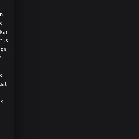
in
k
ikan
onus
gsi.
P
k
uat
ak