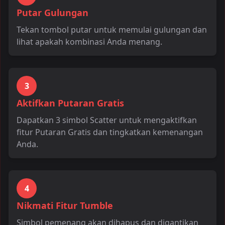
Putar Gulungan
Tekan tombol putar untuk memulai gulungan dan
lihat apakah kombinasi Anda menang.
3
Aktifkan Putaran Gratis
Dapatkan 3 simbol Scatter untuk mengaktifkan
fitur Putaran Gratis dan tingkatkan kemenangan
Anda.
4
Nikmati Fitur Tumble
Simbol pemenang akan dihapus dan digantikan