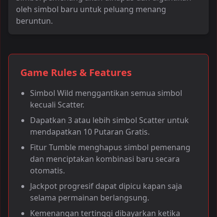
oleh simbol baru untuk peluang menang
beruntun.
Game Rules & Features
Simbol Wild menggantikan semua simbol
kecuali Scatter.
Dapatkan 3 atau lebih simbol Scatter untuk
mendapatkan 10 Putaran Gratis.
Fitur Tumble menghapus simbol pemenang
dan menciptakan kombinasi baru secara
otomatis.
Jackpot progresif dapat dipicu kapan saja
selama permainan berlangsung.
Kemenangan tertinggi dibayarkan ketika