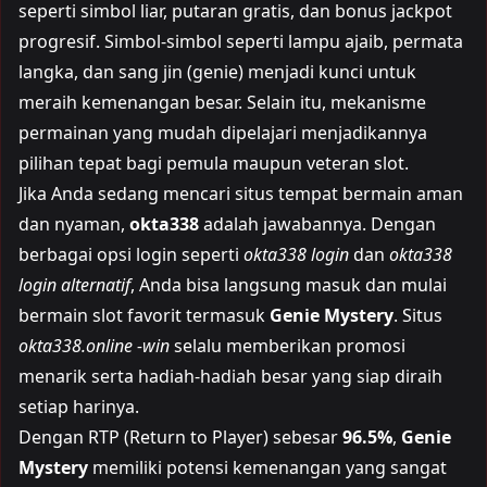
seperti simbol liar, putaran gratis, dan bonus jackpot
progresif. Simbol-simbol seperti lampu ajaib, permata
langka, dan sang jin (genie) menjadi kunci untuk
meraih kemenangan besar. Selain itu, mekanisme
permainan yang mudah dipelajari menjadikannya
pilihan tepat bagi pemula maupun veteran slot.
Jika Anda sedang mencari situs tempat bermain aman
dan nyaman,
okta338
adalah jawabannya. Dengan
berbagai opsi login seperti
okta338 login
dan
okta338
login alternatif
, Anda bisa langsung masuk dan mulai
bermain slot favorit termasuk
Genie Mystery
. Situs
okta338.online -win
selalu memberikan promosi
menarik serta hadiah-hadiah besar yang siap diraih
setiap harinya.
Dengan RTP (Return to Player) sebesar
96.5%
,
Genie
Mystery
memiliki potensi kemenangan yang sangat