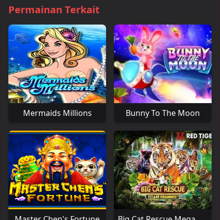
Permainan Terkait
Mermaids Millions
Bunny To The Moon
Master Chen's Fortune
Big Cat Rescue Megaways™