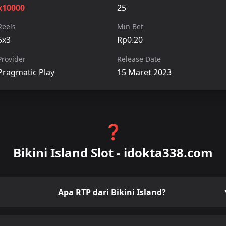
x10000
25
Reels
Min Bet
5x3
Rp0.20
Provider
Release Date
Pragmatic Play
15 Maret 2023
❓
Bikini Island Slot - idokta338.com
Apa RTP dari Bikini Island?