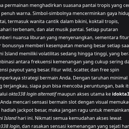
a permainan menghadirkan suasana pantai tropis yang ce
 penuh warna. Simbol-simbolnya mencerminkan gaya hidu
tai, termasuk wanita cantik dalam bikini, koktail tropis,
ahari terbenam, dan alat musik pantai. Setiap putaran
beri nuansa liburan yang menyenangkan, sementara fitur
ur bonusnya memberi kesempatan menang besar setiap saa
ini Island memiliki volatilitas sedang hingga tinggi, yang ber
binasi antara frekuensi kemenangan yang cukup sering d
ensi payout yang besar. Fitur wild, scatter, dan free spin
perkaya strategi bermain Anda. Dengan taruhan minimal
g terjangkau, siapa pun bisa mencoba peruntungan, baik i
alui
okta338 login alternatif
maupun akses utama ke
idokta
a Anda mencari sensasi bermain slot dengan visual memuka
 hadiah jackpot besar, maka jangan ragu untuk memainka
ni Island
hari ini. Nikmati semua kemudahan akses lewat
a338 login
, dan rasakan sensasi kemenangan yang sejati ha