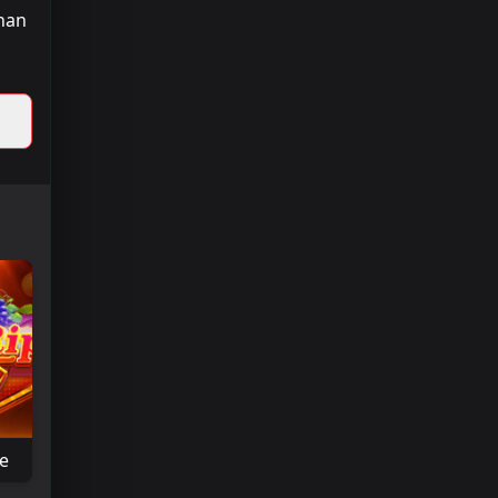
nan
pe