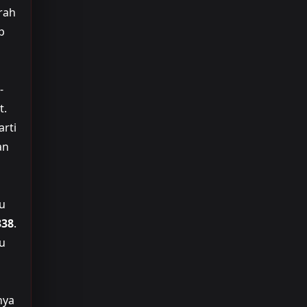
rah
p
-
t.
arti
an
tu
338
.
u
n
nya