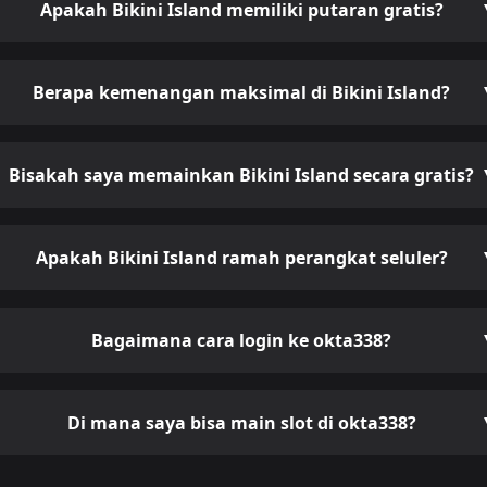
Apakah Bikini Island memiliki putaran gratis?
Berapa kemenangan maksimal di Bikini Island?
Bisakah saya memainkan Bikini Island secara gratis?
Apakah Bikini Island ramah perangkat seluler?
Bagaimana cara login ke okta338?
Di mana saya bisa main slot di okta338?