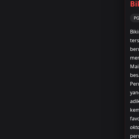
Bi
PG
Bik
ter
ber
men
Mai
bes
Per
yan
adi
kem
fav
okta
per